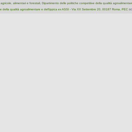
e agricole, alimentari e forestali, Dipartimento delle politiche competitive della qualità agroalimenta
ao
e della qualità agroalimentare e dell'ippica ex ASSI - Via XX Settembre 20, 00187 Roma, PEC