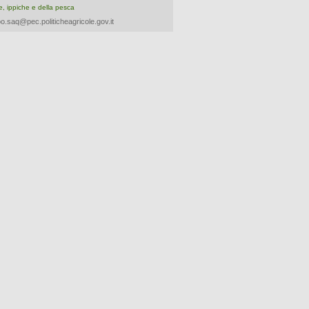
re, ippiche e della pesca
o.saq@pec.politicheagricole.gov.it