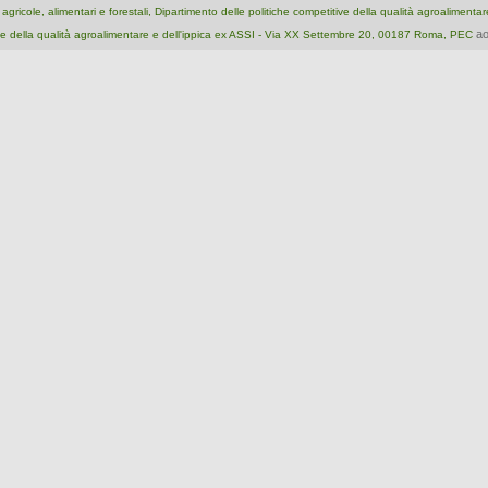
e agricole, alimentari e forestali, Dipartimento delle politiche competitive della qualità agroalimenta
ao
e della qualità agroalimentare e dell'ippica ex ASSI - Via XX Settembre 20, 00187 Roma, PEC