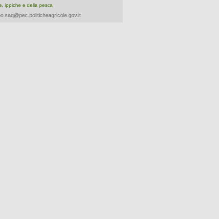
re, ippiche e della pesca
o.saq@pec.politicheagricole.gov.it