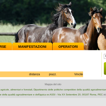
RSE
MANIFESTAZIONI
OPERATORI
distanza
piazz.
Vincite
Mappa del sito
e agricole, alimentari e forestali, Dipartimento delle politiche competitive della qualità agroalimenta
ao
e della qualità agroalimentare e dell'ippica ex ASSI - Via XX Settembre 20, 00187 Roma, PEC