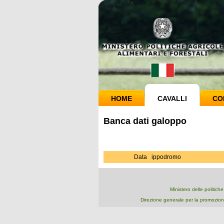
HOME
CAVALLI
CO
Banca dati galoppo
Data
ippodromo
Ministero delle politich
Direzione generale per la promozion