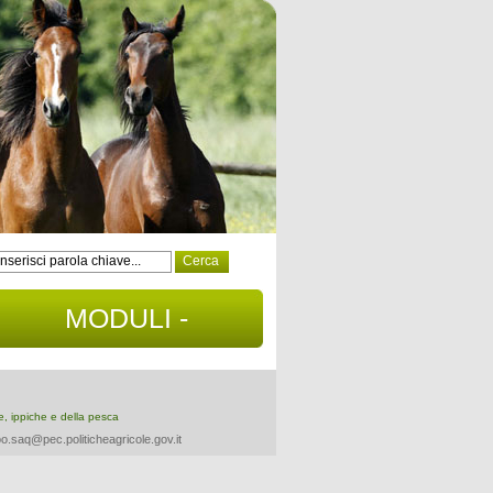
MODULI -
DOCUMENTI
re, ippiche e della pesca
o.saq@pec.politicheagricole.gov.it