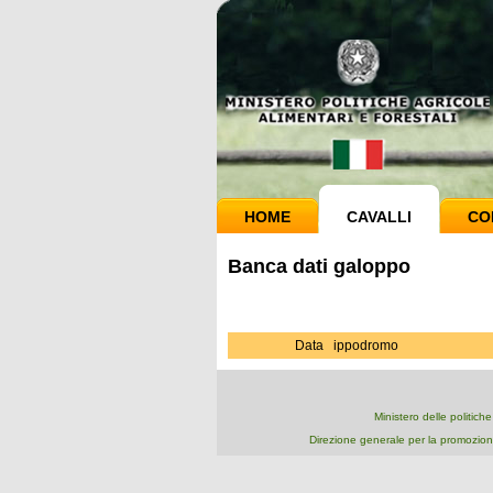
HOME
CAVALLI
CO
Banca dati galoppo
Data
ippodromo
Ministero delle politich
Direzione generale per la promozion