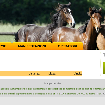
RSE
MANIFESTAZIONI
OPERATORI
distanza
piazz.
Vincite
Mappa del sito
e agricole, alimentari e forestali, Dipartimento delle politiche competitive della qualità agroalimenta
ao
e della qualità agroalimentare e dell'ippica ex ASSI - Via XX Settembre 20, 00187 Roma, PEC