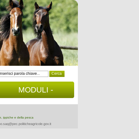
MODULI -
DOCUMENTI
re, ippiche e della pesca
o.saq@pec.politicheagricole.gov.it