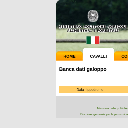
HOME
CAVALLI
CO
Banca dati galoppo
Data
ippodromo
Ministero delle politich
Direzione generale per la promozion