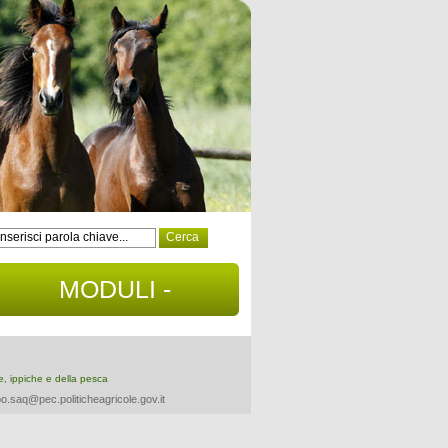
MODULI -
DOCUMENTI
re, ippiche e della pesca
o.saq@pec.politicheagricole.gov.it