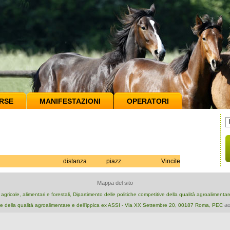
RSE
MANIFESTAZIONI
OPERATORI
distanza
piazz.
Vincite
Mappa del sito
e agricole, alimentari e forestali, Dipartimento delle politiche competitive della qualità agroalimenta
ao
e della qualità agroalimentare e dell'ippica ex ASSI - Via XX Settembre 20, 00187 Roma, PEC