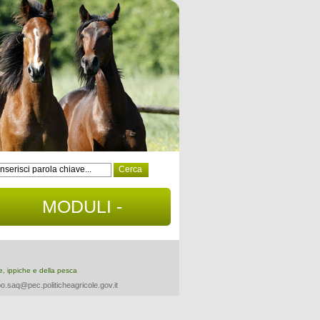
MODULI -
DOCUMENTI
re, ippiche e della pesca
o.saq@pec.politicheagricole.gov.it