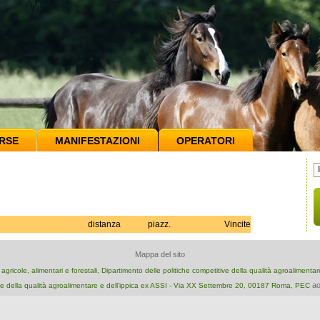
RSE
MANIFESTAZIONI
OPERATORI
distanza
piazz.
Vincite
Mappa del sito
e agricole, alimentari e forestali, Dipartimento delle politiche competitive della qualità agroalimenta
ao
e della qualità agroalimentare e dell'ippica ex ASSI - Via XX Settembre 20, 00187 Roma, PEC