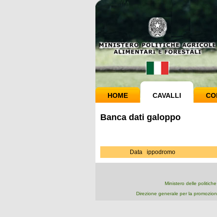
HOME
CAVALLI
CO
Banca dati galoppo
Data
ippodromo
Ministero delle politich
Direzione generale per la promozion