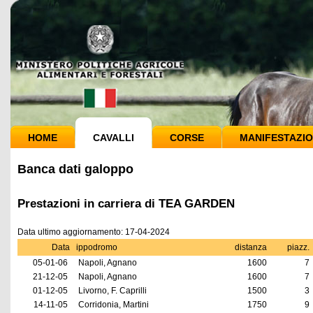
HOME
CAVALLI
CORSE
MANIFESTAZIO
Banca dati galoppo
Prestazioni in carriera di TEA GARDEN
Data ultimo aggiornamento: 17-04-2024
Data
ippodromo
distanza
piazz.
05-01-06
Napoli, Agnano
1600
7
21-12-05
Napoli, Agnano
1600
7
01-12-05
Livorno, F. Caprilli
1500
3
14-11-05
Corridonia, Martini
1750
9